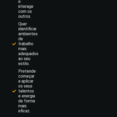
e
interage
com os
outros.
Quer
identificar
ambientes
de
trabalho
mais
adequados
ao seu
estilo.
Pretende
começar
a aplicar
os seus
talentos
e energia
de forma
mais
eficaz.