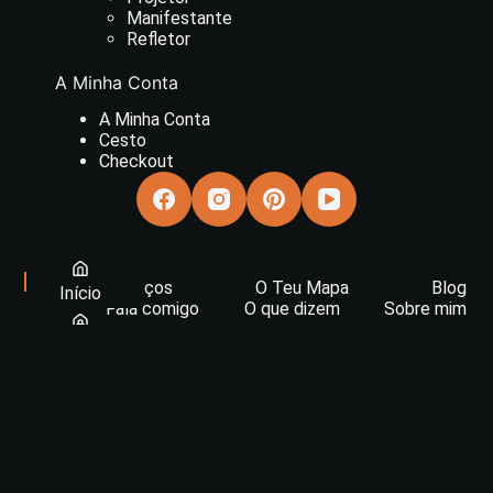
Manifestante
Refletor
A Minha Conta
A Minha Conta
Cesto
Checkout
Serviços
O Teu Mapa
Blog
Início
Fala comigo
O que dizem
Sobre mim
Loja
Copyright © 2026 O Mapa do Tesouro -
A Minha Conta
João Matos. Todos os direitos reservados.
Carrinho