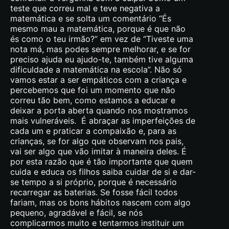
teste que correu mal e teve negativa a
matemática e se solta um comentário “És
mesmo mau a matemática, porque é que não
és como o teu irmão?” em vez de “Tiveste uma
nota má, mas podes sempre melhorar, e se for
preciso ajuda eu ajudo-te, também tive alguma
dificuldade a matemática na escola”. Não só
vamos estar a ser empáticos com a criança e
percebemos que foi um momento que não
correu tão bem, como estamos a educar e
deixar a porta aberta quando nos mostramos
mais vulneráveis. É abraçar as imperfeições de
cada um e praticar a compaixão e, para as
crianças, se for algo que observam nos pais,
vai ser algo que vão imitar à maneira deles. É
por esta razão que é tão importante que quem
cuida e educa os filhos saiba cuidar de si e dar-
se tempo a si próprio, porque é necessário
recarregar as baterias. Se fosse fácil todos
fariam, mas os bons hábitos nascem com algo
pequeno, agradável e fácil, se nós
complicarmos muito e tentarmos instituir um