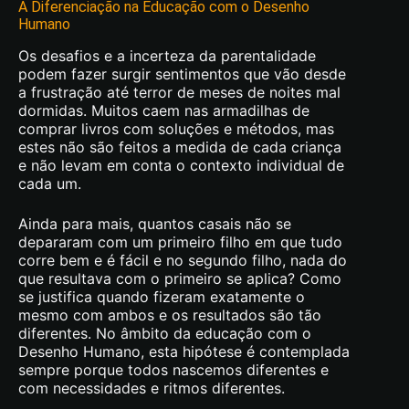
A Diferenciação na Educação com o Desenho
Humano
Humano
As Diferentes Etapas do Desenvolvimento
Os desafios e a incerteza da parentalidade
Cerebral
podem fazer surgir sentimentos que vão desde
A Educação com o Desenho Humano
a frustração até terror de meses de noites mal
dormidas. Muitos caem nas armadilhas de
comprar livros com soluções e métodos, mas
estes não são feitos a medida de cada criança
e não levam em conta o contexto individual de
cada um.
Ainda para mais, quantos casais não se
depararam com um primeiro filho em que tudo
corre bem e é fácil e no segundo filho, nada do
que resultava com o primeiro se aplica? Como
se justifica quando fizeram exatamente o
mesmo com ambos e os resultados são tão
diferentes. No âmbito da educação com o
Desenho Humano, esta hipótese é contemplada
sempre porque todos nascemos diferentes e
com necessidades e ritmos diferentes.