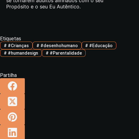
se tornarem adultos alinhados com o seu
Propósito e o seu Eu Autêntico.
Etiquetas
#
#Crianças
#
#desenhohumano
#
#Educação
#
#humandesign
#
#Parentalidade
Partilha